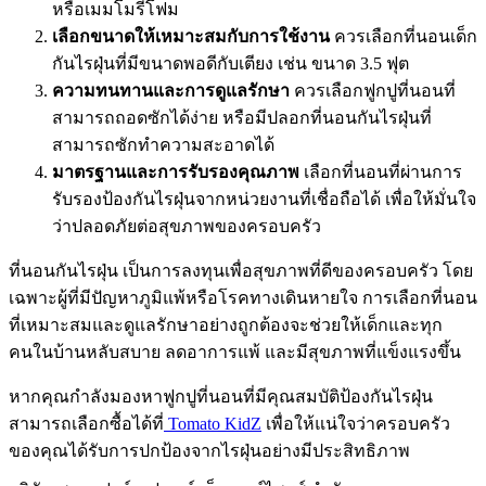
หรือเมมโมรี่โฟม
เลือกขนาดให้เหมาะสมกับการใช้งาน
ควรเลือก
ที่นอนเด็ก
กันไรฝุ่น
ที่มีขนาดพอดีกับเตียง เช่น ขนาด 3.5 ฟุต
ความทนทานและการดูแลรักษา
ควรเลือก
ฟูกปูที่นอน
ที่
สามารถถอดซักได้ง่าย หรือมีปลอก
ที่นอนกันไรฝุ่น
ที่
สามารถซักทำความสะอาดได้
มาตรฐานและการรับรองคุณภาพ
เลือกที่นอนที่ผ่านการ
รับรองป้องกันไรฝุ่นจากหน่วยงานที่เชื่อถือได้ เพื่อให้มั่นใจ
ว่าปลอดภัยต่อสุขภาพของครอบครัว
ที่นอนกันไรฝุ่น
เป็นการลงทุนเพื่อสุขภาพที่ดีของครอบครัว โดย
เฉพาะผู้ที่มีปัญหาภูมิแพ้หรือโรคทางเดินหายใจ การเลือกที่นอน
ที่เหมาะสมและดูแลรักษาอย่างถูกต้องจะช่วยให้เด็กและทุก
คนในบ้านหลับสบาย ลดอาการแพ้ และมีสุขภาพที่แข็งแรงขึ้น
หากคุณกำลังมองหา
ฟูกปูที่นอน
ที่มีคุณสมบัติป้องกันไรฝุ่น
สามารถเลือกซื้อได้ที่
Tomato KidZ
เพื่อให้แน่ใจว่าครอบครัว
ของคุณได้รับการปกป้องจากไรฝุ่นอย่างมีประสิทธิภาพ