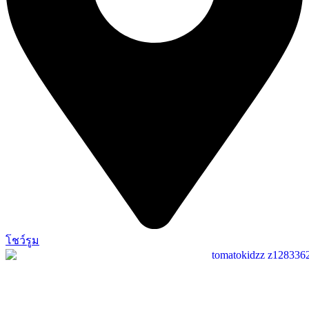
โชว์รูม