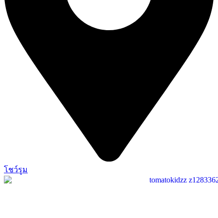
โชว์รูม