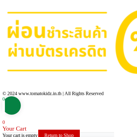
© 2024 www.tomatokidz.in.th | All Rights Reserved
0
0
Your Cart
Your cart is empty
Return to Shop