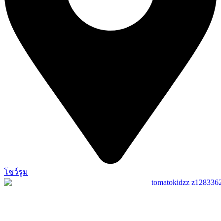
โชว์รูม