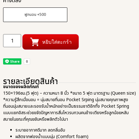
ค่าจัดส่ง
ฟูกนอน +500
หยิบใส่ตะกร้า
รายละเอียดสินค้า
ขนาดของผลิตภัณฑ์
150×196ซม.(5 ฟุต) – ความหนา 8 นิ้ว *ขนาด 5 ฟุต มาตรฐาน (Queen size)
*ความรู้สึกเมื่อนอน = นุ่มสบายที่นอน Pocket Srping นุ่มสบายคุณภาพสูง
ที่นอนนุ่มสบายและรองรับน้ำหนักอย่างเป็นธรรมชาติอีกทั้ง Pocket Spring
แบบแยกอิสระช่วยขจัดปัญหาการสั่นไหวรบกวนคนข้างเตียงหรือลูกน้อยหลับ
สบายในขณะที่คุณขยับหรือพลิกตัวไปมา
ระบายอากาศดีมาก ลดกลิ่นอับ
ผลิตจากฟองน้ำแบบนุ่ม (Comfort foam)